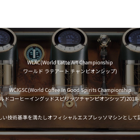
WLAC(World Latte Art Championship
ワールド ラテアート チャンピオンシップ)
WCIGSC(World Coffee In Good Spirits Championship
ルドコーヒーイングッドスピリッツチャンピオンシップ)2018-2
しい技術基準を満たしオフィシャルエスプレッソマシンとして